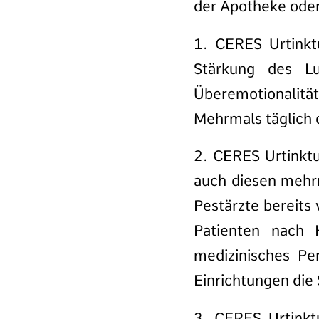
der Apotheke ode
1. CERES Urtink
Stärkung des L
Überemotionalität
Mehrmals täglich 
2. CERES Urtinkt
auch diesen mehrm
Pestärzte bereits
Patienten nach 
medizinisches Per
Einrichtungen die
3. CERES Urtink