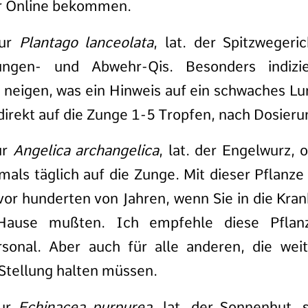
r Online bekommen.
tur
Plantago lanceolata
, lat. der Spitzwegeri
ungen- und Abwehr-Qis. Besonders indizi
 neigen, was ein Hinweis auf ein schwaches Lu
direkt auf die Zunge 1-5 Tropfen, nach Dosieru
ur
Angelica archangelica
, lat. der Engelwurz, 
als täglich auf die Zunge. Mit dieser Pflanze 
 vor hunderten von Jahren, wenn Sie in die Kra
Hause mußten. Ich empfehle diese Pflan
sonal. Aber auch für alle anderen, die weit
 Stellung halten müssen.
tur
Echinacea purpurea
, lat. der Sonnenhut, 