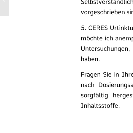
Selbstverständl
Niere und Blase
vorgeschrieben si
5. CERES Urtinkt
möchte ich anemp
Untersuchungen, 
haben.
Fragen Sie in Ih
nach Dosierungsa
sorgfältig herge
Inhaltsstoffe.