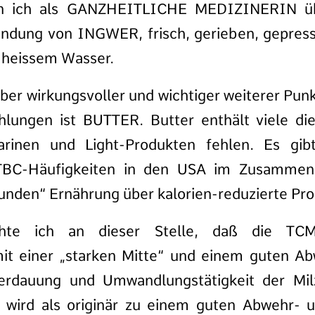
bin ich als GANZHEITLICHE MEDIZINERIN übe
dung von INGWER, frisch, gerieben, gepresst,
 heissem Wasser.
aber wirkungsvoller und wichtiger weiterer Punk
lungen ist BUTTER. Butter enthält viele di
arinen und Light-Produkten fehlen. Es gi
 TBC-Häufigkeiten in den USA im Zusammen
unden“ Ernährung über kalorien-reduzierte Pro
hte ich an dieser Stelle, daß die TCM
 einer „starken Mitte“ und einem guten Ab
erdauung und Umwandlungstätigkeit der Mi
, wird als originär zu einem guten Abwehr