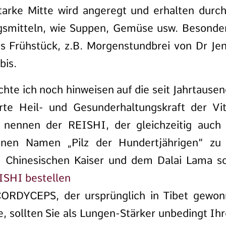
tarke Mitte wird angeregt und erhalten durc
mitteln, wie Suppen, Gemüse usw. Besonders 
s Frühstück, z.B. Morgenstundbrei von Dr Je
bis.
hte ich noch hinweisen auf die seit Jahrtause
e Heil- und Gesunderhaltungskraft der Vita
zu nennen der REISHI, der gleichzeitig auc
inen Namen „Pilz der Hundertjährigen“ zu
 Chinesischen Kaiser und dem Dalai Lama s
ISHI bestellen
ORDYCEPS, der ursprünglich in Tibet gewon
 sollten Sie als Lungen-Stärker unbedingt I