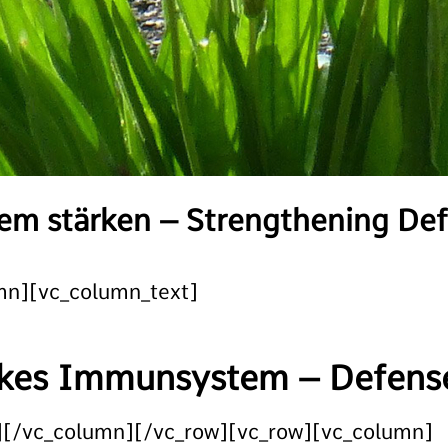
m stärken – Strengthening De
mn][vc_column_text]
rkes Immunsystem – Defen
][/vc_column][/vc_row][vc_row][vc_column]