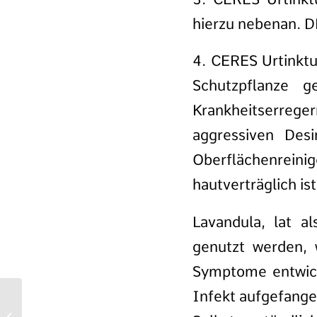
hierzu nebenan. D
4. CERES Urtinkt
Schutzpflanze 
Krankheitserreger
aggressiven Desi
Oberflächenreinig
hautverträglich ist
Lavandula, lat a
genutzt werden, 
Symptome entwick
Infekt aufgefange
Water – 5 elements –