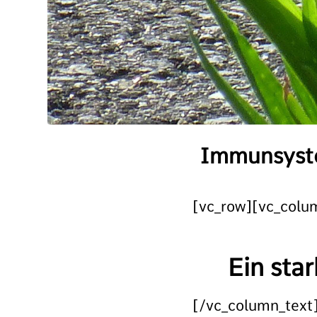
Immunsyste
[vc_row][vc_colu
Ein sta
[/vc_column_text